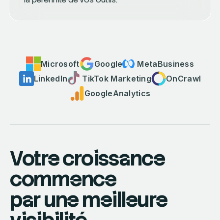
Microsoft
Google
Meta
Business
LinkedIn
TikTok Marketing
OnCrawl
Google
Analytics
Votre croissance
commence
par une meilleure