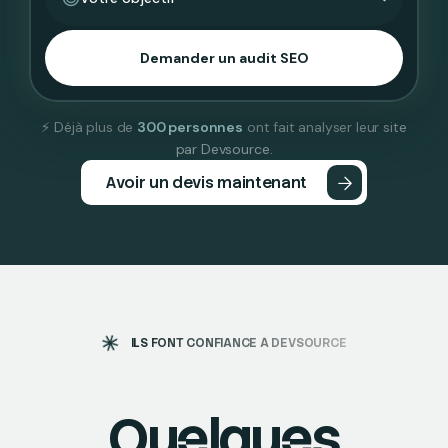
⚡ Déjà plus de
300 personnes
ont fait analyser leur site
par Devsource.
Avoir un devis maintenant
ILS FONT CONFIANCE À DEVSOURCE
Quelques